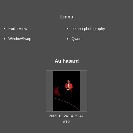
Liens
Earth View
elkana photography
WindowSwap
Qwant
Au hasard
2009-10-24 14-29-47
web