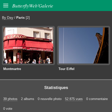

ButterflyWeb'Galerie
By Day
/
Paris
[2]
Montmartre
Tour Eiffel
Statistiques
39 photos
2 albums
0 nouvelle photo
52 875 vues
0 commentaire
0 vote