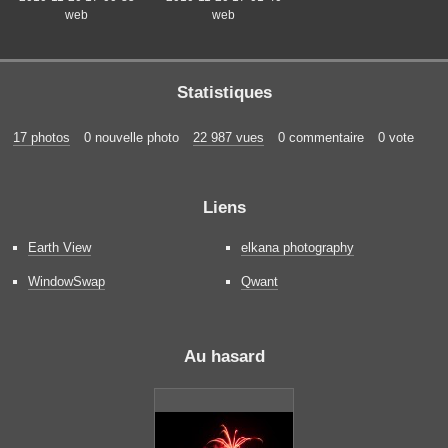
web
web
Statistiques
17 photos
0 nouvelle photo
22 987 vues
0 commentaire
0 vote
Liens
Earth View
elkana photography
WindowSwap
Qwant
Au hasard