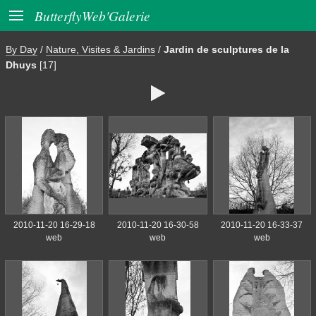

ButterflyWeb'Galerie
By Day
/
Nature, Visites & Jardins
/
Jardin de sculptures de la
Dhuys
[17]

2010-11-20 16-29-18
2010-11-20 16-30-58
2010-11-20 16-33-37
web
web
web