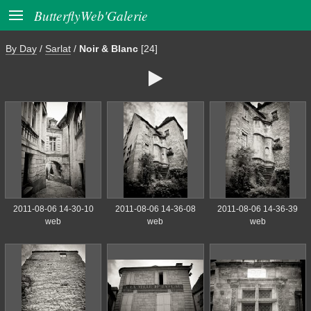

ButterflyWeb'Galerie
By Day
/
Sarlat
/
Noir & Blanc
[24]

2011-08-06 14-30-10
2011-08-06 14-36-08
2011-08-06 14-36-39
web
web
web