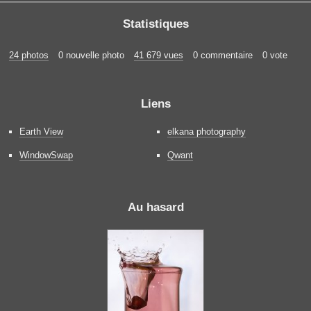
Statistiques
24 photos
0 nouvelle photo
41 679 vues
0 commentaire
0 vote
Liens
Earth View
elkana photography
WindowSwap
Qwant
Au hasard