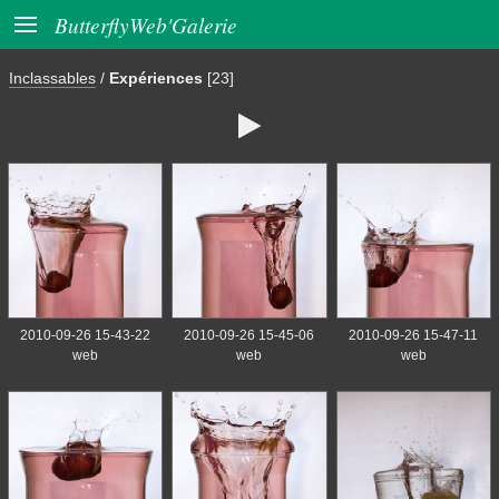

ButterflyWeb'Galerie
Inclassables
/
Expériences
[23]

2010-09-26 15-43-22
2010-09-26 15-45-06
2010-09-26 15-47-11
web
web
web