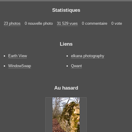
Statistiques
23 photos
0 nouvelle photo
31 529 vues
0 commentaire
0 vote
Liens
Earth View
elkana photography
WindowSwap
Qwant
Au hasard