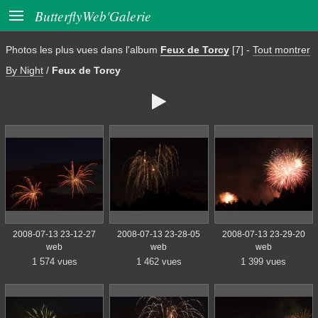

ButterflyWeb'Galerie
Photos les plus vues dans l'album
Feux de Torcy
[7]
-
Tout montrer
By Night
/
Feux de Torcy

2008-07-13 23-12-27
2008-07-13 23-28-05
2008-07-13 23-29-20
web
web
web
1 574 vues
1 462 vues
1 399 vues