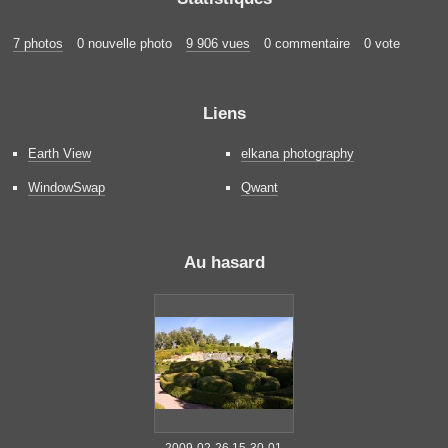
7 photos
0 nouvelle photo
9 906 vues
0 commentaire
0 vote
Liens
Earth View
elkana photography
WindowSwap
Qwant
Au hasard